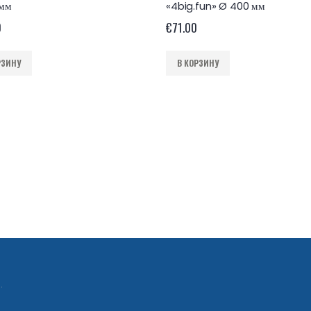
мм
«4big.fun» Ø 400 мм
0
€
71.00
РЗИНУ
В КОРЗИНУ
.