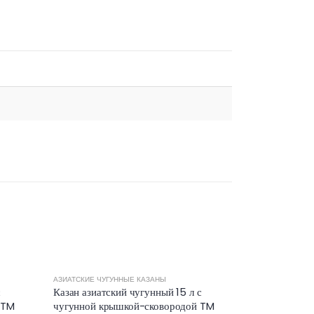
АЗИАТСКИЕ ЧУГУННЫЕ КАЗАНЫ
с
Казан азиатский чугунный 15 л с
 TM
чугунной крышкой-сковородой TM