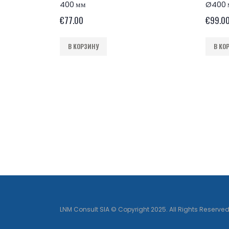
400 мм
Ø400 
€
77.00
€
99.0
В КОРЗИНУ
В КО
LNM Consult SIA © Copyright 2025. All Rights Reserved