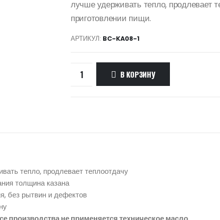
лучше удерживать тепло, продлевает т
приготовлении пищи.
АРТИКУЛ:
BC-KA08-1
В КОРЗИНУ
ивать тепло, продлевает теплоотдачу
ания толщина казана
я, без рытвин и дефектов
ну
ессе производства не применяется техническое масло