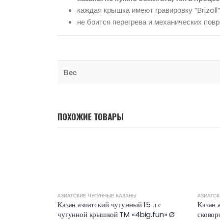
каждая крышка имеют гравировку “Brizoll
не боится перегрева и механических пов
Вес
ПОХОЖИЕ ТОВАРЫ
АЗИАТСКИЕ ЧУГУННЫЕ КАЗАНЫ
АЗИАТСК
Казан азиатский чугунный 15 л с
Казан 
чугунной крышкой TM «4big.fun» Ø
сковор