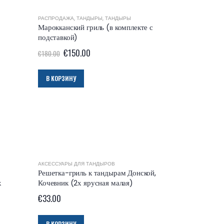
ЧЕЙ
,
АКСЕССУАРЫ ДЛЯ ТАНДЫРОВ
РАСПРОДАЖА
,
ТАНДЫРЫ
,
КАЗАНЫ И КОТЛЫ
,
ТАНДЫРЫ
Марокканский гриль (в комплекте с
подставкой)
€
150.00
€
180.00
В КОРЗИНУ
АКСЕССУАРЫ ДЛЯ ТАНДЫРОВ
Решетка-гриль к тандырам Донской,
х
Кочевник (2х ярусная малая)
€
33.00
В КОРЗИНУ