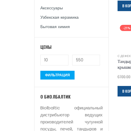
В КО
Аксессуары
Узбекская керамика
Бытовая химия
-21%
ЦЕНЫ
С ДЕФЕ
Тандыр
крышко
ФИЛЬТРАЦИЯ
€
700.00
В КО
О БИОЛБАЛТИК
Biolbaltic официальный
дистрибьютор ведущих
производителей чугунной
посуды, печей, тандыров и