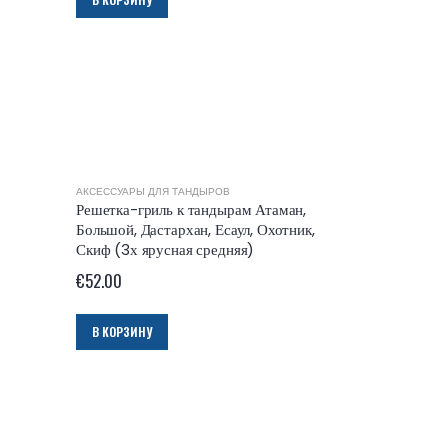
АКСЕССУАРЫ ДЛЯ ТАНДЫРОВ
Решетка-гриль к тандырам Атаман,
Большой, Дастархан, Есаул, Охотник,
Скиф (3х ярусная средняя)
€
52.00
В КОРЗИНУ