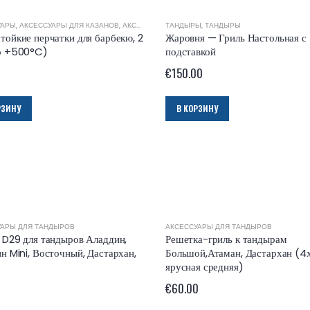
УАРЫ
,
АКСЕССУАРЫ ДЛЯ КАЗАНОВ
,
АКСЕССУАРЫ ДЛЯ МАНГАЛОВ
ТАНДЫРЫ
,
ТАНДЫРЫ
,
АКСЕССУАРЫ ДЛЯ ПЕ
тойкие перчатки для барбекю, 2
Жаровня — Гриль Настольная с
о +500°C)
подставкой
€
150.00
РЗИНУ
В КОРЗИНУ
УАРЫ ДЛЯ ТАНДЫРОВ
АКСЕССУАРЫ ДЛЯ ТАНДЫРОВ
 D29 для тандыров Аладдин,
Решетка-гриль к тандырам
н Mini, Восточный, Дастархан,
Большой,Атаман, Дастархан (4
ярусная средняя)
0
€
60.00