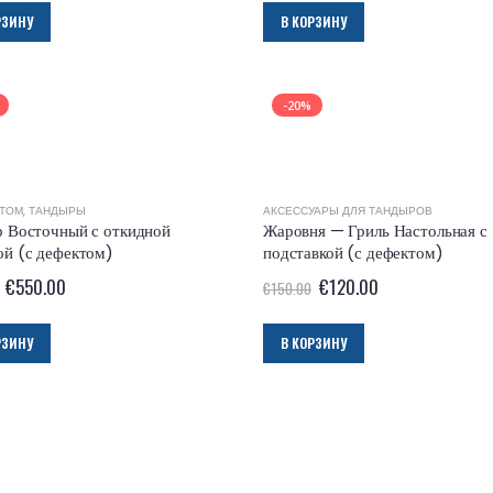
РЗИНУ
В КОРЗИНУ
-20%
КТОМ
,
ТАНДЫРЫ
АКСЕССУАРЫ ДЛЯ ТАНДЫРОВ
 Восточный с откидной
Жаровня — Гриль Настольная с
й (с дефектом)
подставкой (с дефектом)
€
550.00
€
120.00
€
150.00
РЗИНУ
В КОРЗИНУ