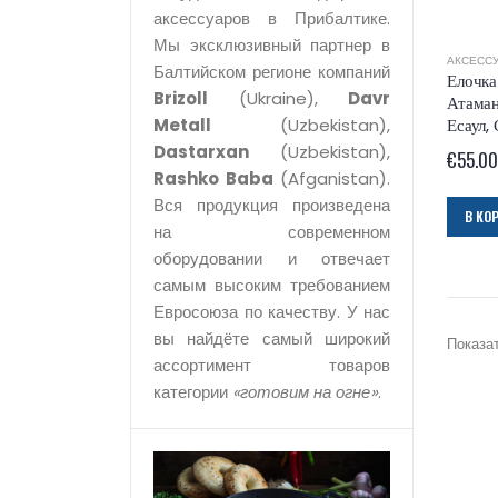
аксессуаров в Прибалтике.
Мы эксклюзивный партнер в
АКСЕСС
Балтийском регионе компаний
Елочка
Brizoll
(Ukraine),
Davr
Атаман
Metall
(Uzbekistan),
Есаул,
Dastarxan
(Uzbekistan),
€
55.00
Rashko Baba
(Afganistan).
Вся продукция произведена
В КО
на современном
оборудовании и отвечает
самым высоким требованием
Евросоюза по качеству. У нас
вы найдёте самый широкий
Показат
ассортимент товаров
категории
«готовим на огне»
.