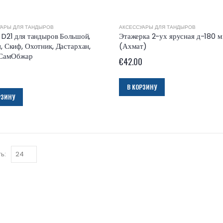
УАРЫ ДЛЯ ТАНДЫРОВ
АКСЕССУАРЫ ДЛЯ ТАНДЫРОВ
 D21 для тандыров Большой,
Этажерка 2-ух ярусная д-180 
, Скиф, Охотник, Дастархан,
(Ахмат)
 СамОбжар
€
42.00
В КОРЗИНУ
РЗИНУ
ь: