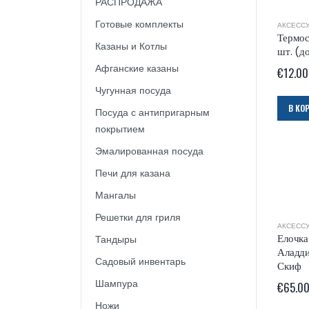
РАСПРОДАЖА
Готовые комплекты
АКСЕСС
Термос
Казаны и Котлы
шт. (д
Афганские казаны
€
12.00
Чугунная посуда
В КО
Посуда с антипригарным
покрытием
Эмалированная посуда
Печи для казана
Мангалы
Решетки для гриля
АКСЕСС
Елочка
Тандыры
Аладди
Садовый инвентарь
Скиф
Шампура
€
65.0
Ножи