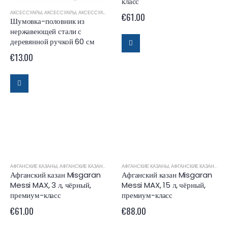
класс
АКСЕССУАРЫ
,
АКСЕССУАРЫ
,
АКСЕССУАРЫ ДЛЯ КАЗАНОВ
,
АКСЕССУАРЫ ДЛЯ МАНГАЛОВ
,
АКС
€
61.00
Шумовка-половник из
нержавеющей стали с
деревянной ручкой 60 см
€
13.00
АФГАНСКИЕ КАЗАНЫ
,
АФГАНСКИЕ КАЗАНЫ MISGARAN
АФГАНСКИЕ КАЗАНЫ
,
АФГАНСКИЕ КАЗАНЫ MISGARAN
Афганский казан Misgaran
Афганский казан Misgaran
Messi MAX, 3 л, чёрный,
Messi MAX, 15 л, чёрный,
премиум-класс
премиум-класс
€
61.00
€
88.00