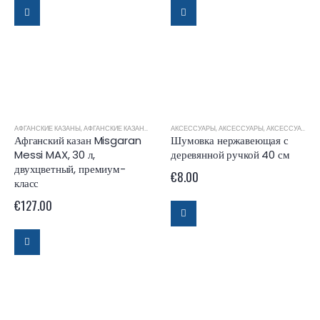
АФГАНСКИЕ КАЗАНЫ
,
АФГАНСКИЕ КАЗАНЫ MISGARAN
АКСЕССУАРЫ
,
АКСЕССУАРЫ
,
АКСЕССУАРЫ ДЛЯ КАЗАНОВ
Афганский казан Misgaran
Шумовка нержавеющая с
Messi MAX, 30 л,
деревянной ручкой 40 см
двухцветный, премиум-
€
8.00
класс
€
127.00