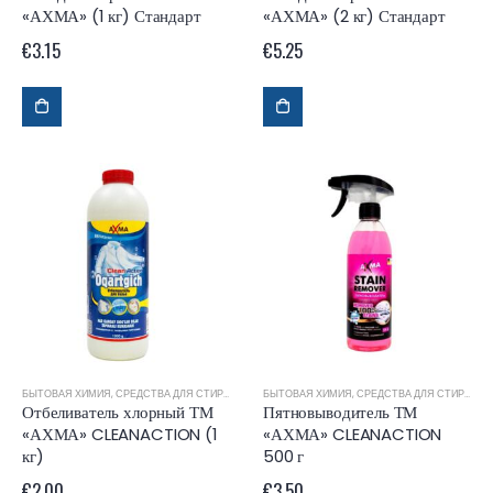
«АХМА» (1 кг) Стандарт
«АХМА» (2 кг) Стандарт
€
3.15
€
5.25
БЫТОВАЯ ХИМИЯ
,
СРЕДСТВА ДЛЯ СТИРКИ
БЫТОВАЯ ХИМИЯ
,
СРЕДСТВА ДЛЯ СТИРКИ
Отбеливатель хлорный ТМ
Пятновыводитель ТМ
«АХМА» CLEANACTION (1
«АХМА» CLEANACTION
кг)
500 г
€
2.00
€
3.50