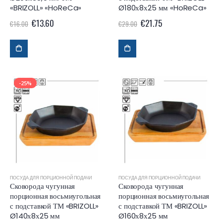
«BRIZOLL» «HoReCa»
Ø180х8х25 мм «HoReCa»
€
13.60
€
21.75
€
16.00
€
29.00
-25%
ПОСУДА ДЛЯ ПОРЦИОННОЙ ПОДАЧИ
ПОСУДА ДЛЯ ПОРЦИОННОЙ ПОДАЧИ
Сковорода чугунная
Сковорода чугунная
порционная восьмиугольная
порционная восьмиугольная
с подставкой ТМ «BRIZOLL»
с подставкой ТМ «BRIZOLL»
Ø140х8х25 мм
Ø160х8х25 мм