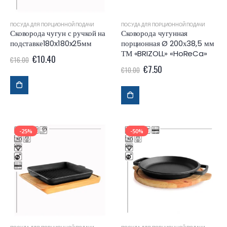
ПОСУДА ДЛЯ ПОРЦИОННОЙ ПОДАЧИ
ПОСУДА ДЛЯ ПОРЦИОННОЙ ПОДАЧИ
Сковорода чугун с ручкой на
Сковорода чугунная
подставке180x180x25мм
порционная Ø 200х38,5 мм
ТМ «BRIZOLL» «HoReCa»
€
10.40
€
16.00
€
7.50
€
10.00
-25%
-50%