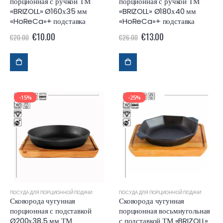
порционная с ручкой ТМ
порционная с ручкой ТМ
«BRIZOLL» Ø160х35 мм
«BRIZOLL» Ø180х40 мм
«HoReCa»+ подставка
«HoReCa»+ подставка
€
10.00
€
13.00
€
20.00
€
26.00
-15%
-25%
ПОСУДА ДЛЯ ПОРЦИОННОЙ ПОДАЧИ
ПОСУДА ДЛЯ ПОРЦИОННОЙ ПОДАЧИ
Сковорода чугунная
Сковорода чугунная
порционная с подставкой
порционная восьмиугольная
Ø200х38,5 мм ТМ
с подставкой ТМ «BRIZOLL»