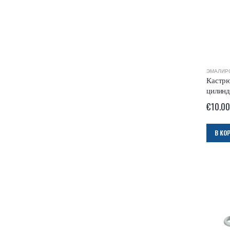
ЭМАЛИР
Кастрю
цилинд
€
10.00
В КО