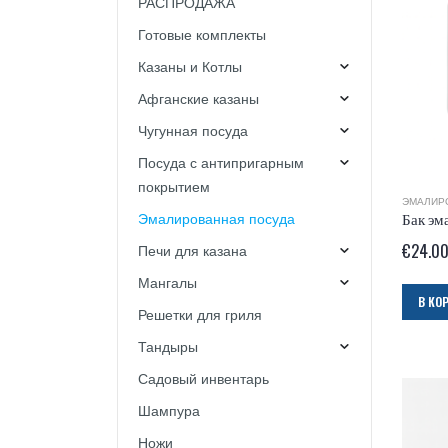
РАСПРОДАЖА
Готовые комплекты
Казаны и Котлы
Афганские казаны
Чугунная посуда
Посуда с антипригарным
покрытием
ЭМАЛИР
Эмалированная посуда
Бак эм
€
24.0
Печи для казана
Мангалы
В КО
Решетки для гриля
Тандыры
Садовый инвентарь
Шампура
Ножи