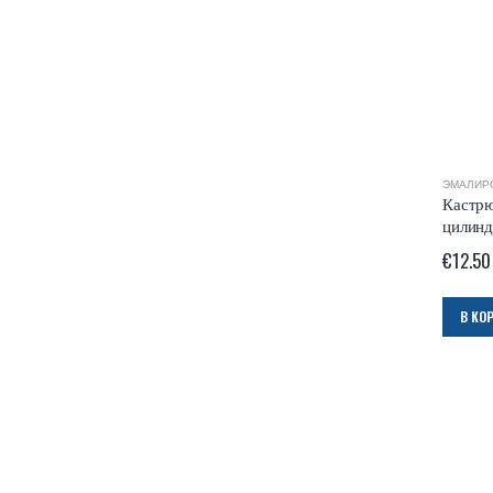
ЭМАЛИР
Кастрю
цилинд
€
12.50
В КО