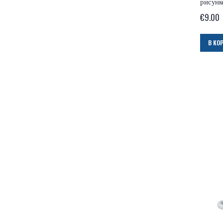
рисун
€
9.00
В КО