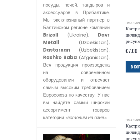
посуды, печей, тандыров и
аксессуаров в Прибалтике.
Мы эксклюзивный партнер в
ЭМАЛИР
Балтийском регионе компаний
Кастрю
цилинд
Brizoll
(Ukraine),
Davr
рисун
Metall
(Uzbekistan),
Dastarxan
(Uzbekistan),
€
7.00
Rashko Baba
(Afganistan).
Вся продукция произведена
В КО
на современном
оборудовании и отвечает
самым высоким требованием
Евросоюза по качеству. У нас
вы найдёте самый широкий
ассортимент товаров
категории
«готовим на огне»
.
ЭМАЛИР
Кастрю
цилинд
рисунк