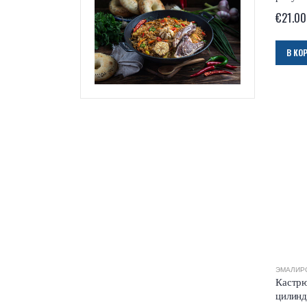
€
21.00
В КО
ЭМАЛИР
Кастрю
цилинд