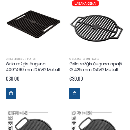
LABĀKĀ CENA!
GRILA RESTES UN PLATES
GRILA RESTES UN PLATES
Grila režģis čuguna
Grila režģis čuguna apaļš
400*460 mm DAVR Metall
Ø 425 mm DAVR Metall
€
30.00
€
30.00