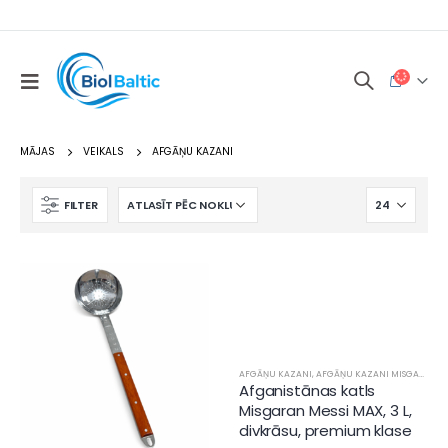
MĀJAS
VEIKALS
AFGĀŅU KAZANI
FILTER
AFGĀŅU KAZANI
,
AFGĀŅU KAZANI MISGARAN
Afganistānas katls
Misgaran Messi MAX, 3 L,
divkrāsu, premium klase