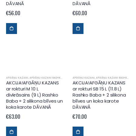
DĀVANĀ
DĀVANĀ
€
56.00
€
60.00
AFGĀŅU KAZANI
,
AFGĀŅU KAZANI RASHKO BABA
AFGĀŅU KAZANI
,
AFGĀŅU KAZANI RASHKO BABA
AKCIJA!AFGĀŅU KAZANS
AKCIJA!AFGĀŅU KAZANS
ar rokturi M 10 L
ar rokturi SB 15 L (11.8 L)
divkrāsains (9 L) Rashko
Rashko Baba + 2 silikona
Baba + 2 silikona blīves un
blīves un koka karote
koka karote DĀVANĀ
DĀVANĀ
€
63.00
€
70.00