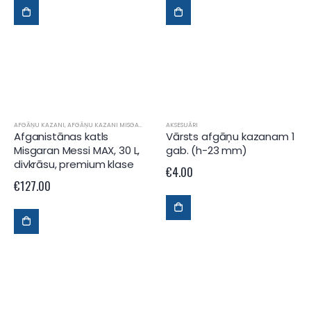
AFGĀŅU KAZANI
,
AFGĀŅU KAZANI MISGARAN
AKSESUĀRI
Afganistānas katls
Vārsts afgāņu kazanam 1
Misgaran Messi MAX, 30 L,
gab. (h-23 mm)
divkrāsu, premium klase
€
4.00
€
127.00