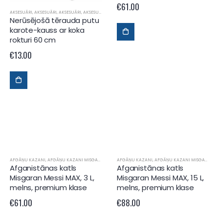
€
61.00
AKSESUĀRI
,
AKSESUĀRI
,
AKSESUĀRI
,
AKSESUĀRI
,
AKSESUĀRI
Nerūsējošā tērauda putu
karote-kauss ar koka
rokturi 60 cm
€
13.00
AFGĀŅU KAZANI
,
AFGĀŅU KAZANI MISGARAN
AFGĀŅU KAZANI
,
AFGĀŅU KAZANI MISGARAN
Afganistānas katls
Afganistānas katls
Misgaran Messi MAX, 3 L,
Misgaran Messi MAX, 15 L,
melns, premium klase
melns, premium klase
€
61.00
€
88.00