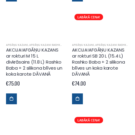
LABĀKĀ CENA!
AFGĀŅU KAZANI
,
AFGĀŅU KAZANI RASHKO BABA
AFGĀŅU KAZANI
,
AFGĀŅU KAZANI RASHKO BABA
AKCIJA!AFGĀŅU KAZANS
AKCIJA!AFGĀŅU KAZANS
ar rokturi M 15 L
ar rokturi SB 20 L (15.4 L)
divkrāsains (11.8 L) Rashko
Rashko Baba + 2 silikona
Baba + 2 silikona blīves un
blīves un koka karote
koka karote DĀVANĀ
DĀVANĀ
€
75.00
€
74.00
LABĀKĀ CENA!