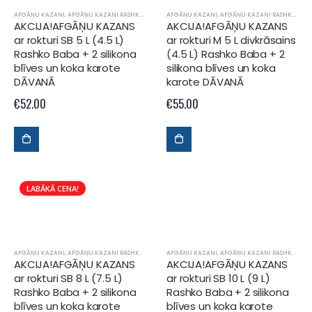
AFGĀŅU KAZANI
,
AFGĀŅU KAZANI RASHKO BABA
AFGĀŅU KAZANI
,
AFGĀŅU KAZANI RASHKO BABA
AKCIJA!AFGĀŅU KAZANS
AKCIJA!AFGĀŅU KAZANS
ar rokturi SB 5 L (4.5 L)
ar rokturi M 5 L divkrāsains
Rashko Baba + 2 silikona
(4.5 L) Rashko Baba + 2
blīves un koka karote
silikona blīves un koka
DĀVANĀ
karote DĀVANĀ
€
52.00
€
55.00
LABĀKĀ CENA!
AFGĀŅU KAZANI
,
AFGĀŅU KAZANI RASHKO BABA
AFGĀŅU KAZANI
,
AFGĀŅU KAZANI RASHKO BABA
AKCIJA!AFGĀŅU KAZANS
AKCIJA!AFGĀŅU KAZANS
ar rokturi SB 8 L (7.5 L)
ar rokturi SB 10 L (9 L)
Rashko Baba + 2 silikona
Rashko Baba + 2 silikona
blīves un koka karote
blīves un koka karote