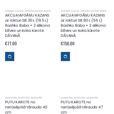
AFGĀŅU KAZANI
,
AFGĀŅU KAZANI RASHKO BABA
AFGĀŅU KAZANI
,
AFGĀŅU KAZANI RASHKO BABA
AKCIJA!AFGĀŅU KAZANS
AKCIJA!AFGĀŅU KAZANS
ar rokturi SB 30 L (19.5 L)
ar rokturi SB 80 L (55 L)
Rashko Baba + 2 silikona
Rashko Baba + 2 silikona
blīves un koka karote
blīves un koka karote
DĀVANĀ
DĀVANĀ
€
77.00
€
150.00
AKSESUĀRI
,
AKSESUĀRI
,
AKSESUĀRI
AKSESUĀRI
,
AKSESUĀRI
,
AKSESUĀRI
PUTU KAROTE no
PUTU KAROTE no
nerūsējošā tērauda 40
nerūsējošā tērauda 47
cm
cm