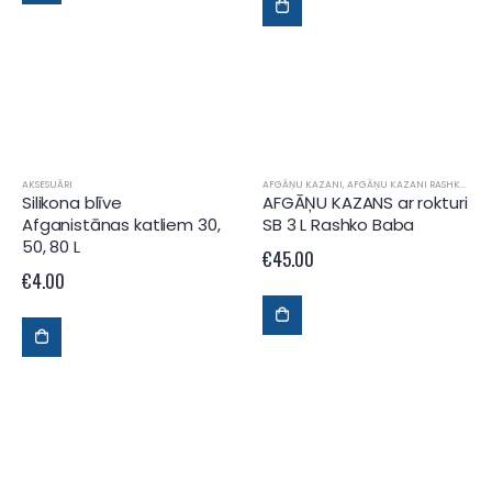
AKSESUĀRI
AFGĀŅU KAZANI
,
AFGĀŅU KAZANI RASHKO BABA
Silikona blīve
AFGĀŅU KAZANS ar rokturi
Afganistānas katliem 30,
SB 3 L Rashko Baba
50, 80 L
€
45.00
€
4.00