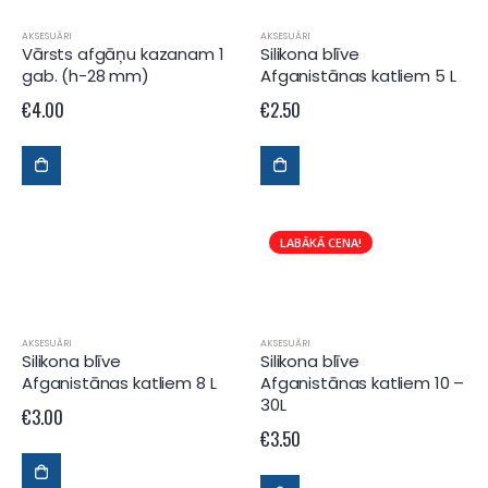
AKSESUĀRI
AKSESUĀRI
Vārsts afgāņu kazanam 1
Silikona blīve
gab. (h-28 mm)
Afganistānas katliem 5 L
€
4.00
€
2.50
LABĀKĀ CENA!
AKSESUĀRI
AKSESUĀRI
Silikona blīve
Silikona blīve
Afganistānas katliem 8 L
Afganistānas katliem 10 –
30L
€
3.00
€
3.50