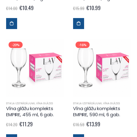
€
10.49
€
10.99
€
14.00
€
15.99
-20%
-16%
STIKLA IZSTRĀDĀJUMI
,
VĪNA GLĀZES
STIKLA IZSTRĀDĀJUMI
,
VĪNA GLĀZES
Vīna glāžu komplekts
Vīna glāžu komplekts
EMPIRE, 455 ml, 6 gab.
EMPIRE, 590 ml, 6 gab.
€
11.29
€
13.99
€
14.20
€
16.59