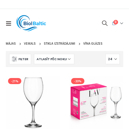
0
MĀJAS
VEIKALS
STIKLA IZSTRĀDĀJUMI
VĪNA GLĀZES
FILTER
-21%
-30%