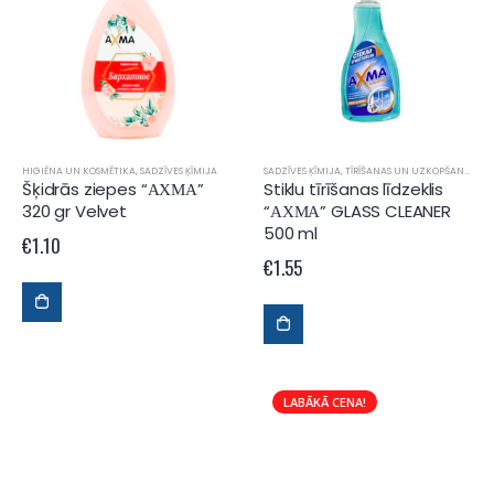
HIGIĒNA UN KOSMĒTIKA
,
SADZĪVES ĶĪMIJA
SADZĪVES ĶĪMIJA
,
TĪRĪŠANAS UN UZKOPŠANAS LĪDZEKĻI
Šķidrās ziepes “АХМА”
Stiklu tīrīšanas līdzeklis
320 gr Velvet
“АХМА” GLASS CLEANER
500 ml
€
1.10
€
1.55
LABĀKĀ CENA!