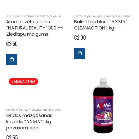
GAISA ATSVAIDZINĀTĀJI
,
SADZĪVES ĶĪMIJA
SADZĪVES ĶĪMIJA
,
VEĻAS MAZGĀŠANAS LĪDZEKĻI
Aromatizēts ūdens
Balinātājs hlora “АХМА”
“NATURAL BEAUTY” 300 ml
CLEANACTION 1 kg
Ziedlapu maigums
€
2.00
€
3.50
LABĀKĀ CENA!
SADZĪVES ĶĪMIJA
,
TĪRĪŠANAS UN UZKOPŠANAS LĪDZEKĻI
Grīdas mazgāšanas
līdzeklis “АХМА” 1 kg
pavasara ziedi
€
2.65