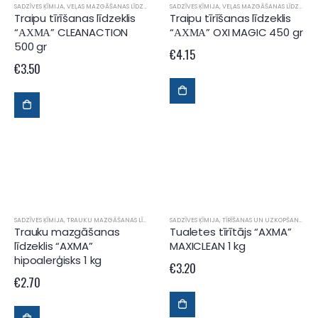
SADZĪVES ĶĪMIJA
,
VEĻAS MAZGĀŠANAS LĪDZEKĻI
SADZĪVES ĶĪMIJA
,
VEĻAS MAZGĀŠANAS LĪDZEKĻI
Traipu tīrīšanas līdzeklis
Traipu tīrīšanas līdzeklis
“АХМА” CLEANACTION
“АХМА” OXI MAGIC 450 gr
500 gr
€
4.15
€
3.50
SADZĪVES ĶĪMIJA
,
TRAUKU MAZGĀŠANAS LĪDZEKĻI
SADZĪVES ĶĪMIJA
,
TĪRĪŠANAS UN UZKOPŠANAS LĪDZEKĻI
Trauku mazgāšanas
Tualetes tīrītājs “AXMA”
līdzeklis “AXMA”
MAXICLEAN 1 kg
hipoalerģisks 1 kg
€
3.20
€
2.70