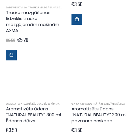
€
3.50
SADZĪVES ĶĪMIJA
,
TRAUKU MAZGĀŠANAS LĪDZEKĻI
Trauku mazgāšanas
līdzeklis trauku
mazgājamām mašīnām
AXMA
€
5.20
€
6.50
GAISA ATSVAIDZINĀTĀJI
,
SADZĪVES ĶĪMIJA
GAISA ATSVAIDZINĀTĀJI
,
SADZĪVES ĶĪMIJA
Aromatizēts ūdens
Aromatizēts ūdens
“NATURAL BEAUTY” 300 ml
“NATURAL BEAUTY” 300 ml
Ēdenes dārzs
pavasara noskaņa
€
3.50
€
3.50