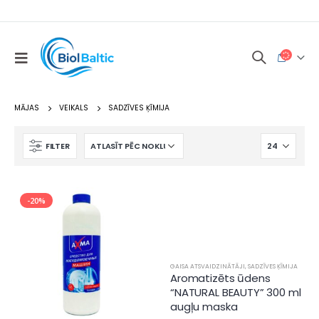
MĀJAS
VEIKALS
SADZĪVES ĶĪMIJA
FILTER
-20%
GAISA ATSVAIDZINĀTĀJI
,
SADZĪVES ĶĪMIJA
Aromatizēts ūdens
“NATURAL BEAUTY” 300 ml
augļu maska