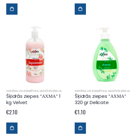
HIGIĒNA UN KOSMĒTIKA
,
SADZĪVES ĶĪMIJA
HIGIĒNA UN KOSMĒTIKA
,
SADZĪVES ĶĪMIJA
Šķidrās ziepes “АХМА” 1
Šķidrās ziepes “АХМА”
kg Velvet
320 gr Delicate
€
2.10
€
1.10