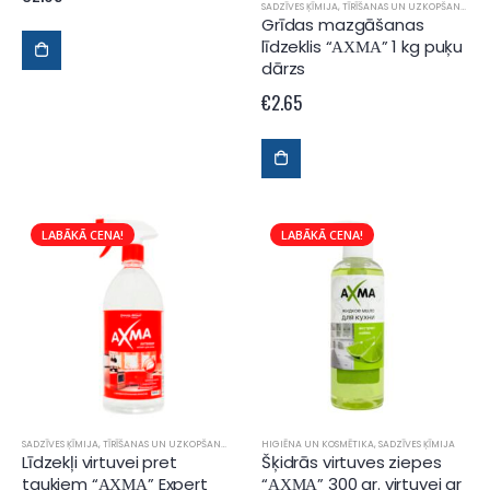
SADZĪVES ĶĪMIJA
,
TĪRĪŠANAS UN UZKOPŠANAS LĪDZEKĻI
Grīdas mazgāšanas
līdzeklis “АХМА” 1 kg puķu
dārzs
€
2.65
LABĀKĀ CENA!
LABĀKĀ CENA!
SADZĪVES ĶĪMIJA
,
TĪRĪŠANAS UN UZKOPŠANAS LĪDZEKĻI
HIGIĒNA UN KOSMĒTIKA
,
SADZĪVES ĶĪMIJA
Līdzekļi virtuvei pret
Šķidrās virtuves ziepes
taukiem “АХМА” Expert
“АХМА” 300 gr. virtuvei ar