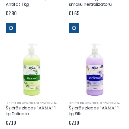
Antifat 1 kg
smaku neitralizatoru
€
2.80
€
1.65
HIGIĒNA UN KOSMĒTIKA
,
SADZĪVES ĶĪMIJA
HIGIĒNA UN KOSMĒTIKA
,
SADZĪVES ĶĪMIJA
Šķidrās ziepes “АХМА” 1
Šķidrās ziepes “АХМА” 1
kg Delicate
kg Silk
€
2.10
€
2.10