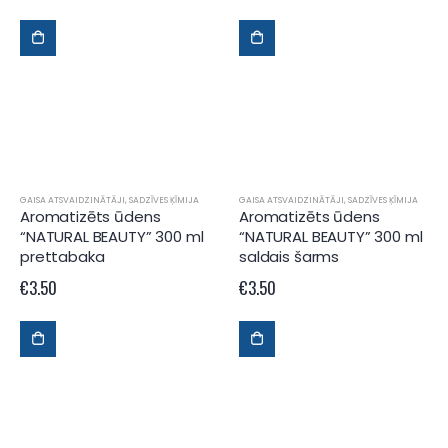
GAISA ATSVAIDZINĀTĀJI
,
SADZĪVES ĶĪMIJA
GAISA ATSVAIDZINĀTĀJI
,
SADZĪVES ĶĪMIJA
Aromatizēts ūdens
Aromatizēts ūdens
“NATURAL BEAUTY” 300 ml
“NATURAL BEAUTY” 300 ml
prettabaka
saldais šarms
€
3.50
€
3.50