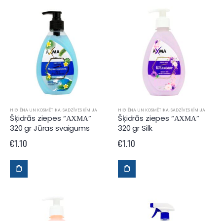
HIGIĒNA UN KOSMĒTIKA
,
SADZĪVES ĶĪMIJA
HIGIĒNA UN KOSMĒTIKA
,
SADZĪVES ĶĪMIJA
Šķidrās ziepes “АХМА”
Šķidrās ziepes “АХМА”
320 gr Jūras svaigums
320 gr Silk
€
1.10
€
1.10