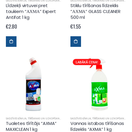
SADZĪVES ĶĪMIJA
,
TĪRĪŠANAS UN UZKOPŠANAS LĪDZEKĻI
SADZĪVES ĶĪMIJA
,
TĪRĪŠANAS UN UZKOPŠANAS LĪDZEKĻI
Līdzekļi virtuvei pret
Stiklu tīrīšanas līdzeklis
taukiem “АХМА” Expert
“АХМА” GLASS CLEANER
Antifat 1 kg
500 ml
€
2.80
€
1.55
LABĀKĀ CENA!
SADZĪVES ĶĪMIJA
,
TĪRĪŠANAS UN UZKOPŠANAS LĪDZEKĻI
SADZĪVES ĶĪMIJA
,
TĪRĪŠANAS UN UZKOPŠANAS LĪDZEKĻI
Tualetes tīrītājs “AXMA”
Vannas istabas tīrīšanas
MAXICLEAN 1 kg
līdzeklis “AXMA” 1 kg