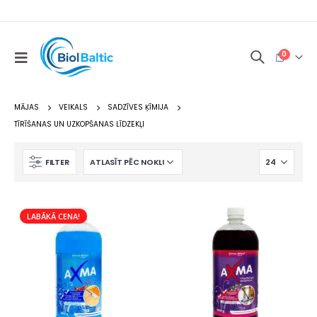
0
MĀJAS
VEIKALS
SADZĪVES ĶĪMIJA
TĪRĪŠANAS UN UZKOPŠANAS LĪDZEKĻI
FILTER
LABĀKĀ CENA!