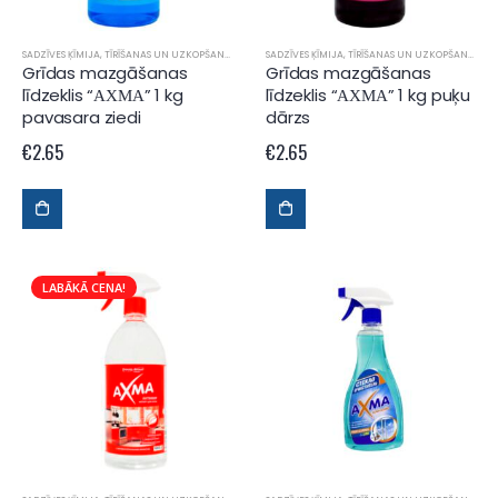
SADZĪVES ĶĪMIJA
,
TĪRĪŠANAS UN UZKOPŠANAS LĪDZEKĻI
SADZĪVES ĶĪMIJA
,
TĪRĪŠANAS UN UZKOPŠANAS LĪDZEKĻI
Grīdas mazgāšanas
Grīdas mazgāšanas
līdzeklis “АХМА” 1 kg
līdzeklis “АХМА” 1 kg puķu
pavasara ziedi
dārzs
€
2.65
€
2.65
LABĀKĀ CENA!