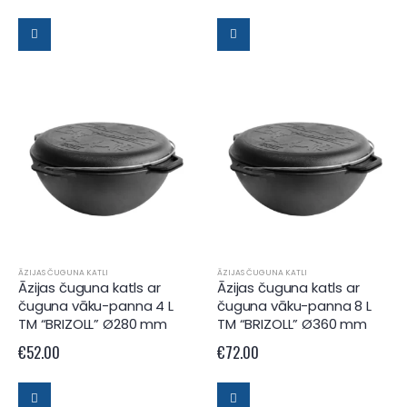
ĀZIJAS ČUGUNA KATLI
ĀZIJAS ČUGUNA KATLI
Āzijas čuguna katls ar
Āzijas čuguna katls ar
čuguna vāku-panna 4 L
čuguna vāku-panna 8 L
TM “BRIZOLL” Ø280 mm
TM “BRIZOLL” Ø360 mm
€
52.00
€
72.00