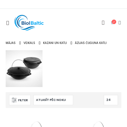
MĀJAS
VEIKALS
KAZANI UN KATLI
ĀZIJAS ČUGUNA KATLI
FILTER