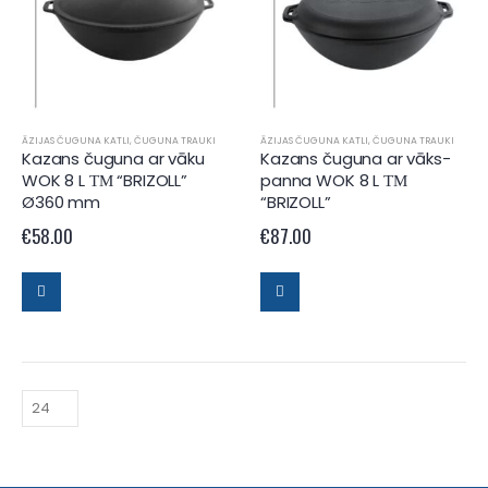
ĀZIJAS ČUGUNA KATLI
,
ČUGUNA TRAUKI
ĀZIJAS ČUGUNA KATLI
,
ČUGUNA TRAUKI
Kazans čuguna ar vāku
Kazans čuguna ar vāks-
WOK 8 L ТМ “BRIZOLL”
panna WOK 8 L ТМ
Ø360 mm
“BRIZOLL”
€
58.00
€
87.00