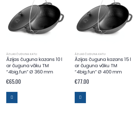
ĀZIJAS ČUGUNA KATLI
ĀZIJAS ČUGUNA KATLI
Āzijas čuguna kazans 10 l
Āzijas čuguna kazans 15 l
ar čuguna vāku TM
ar čuguna vāku TM
“4big.fun” Ø 360 mm
“4big.fun” Ø 400 mm
€
65.00
€
77.00