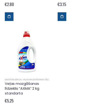
€
2.80
€
3.15
SADZĪVES ĶĪMIJA
,
VEĻAS MAZGĀŠANAS LĪDZEKĻI
Veļas mazgāšanas
līdzeklis “AXMA” 2 kg
standarta
€
5.25