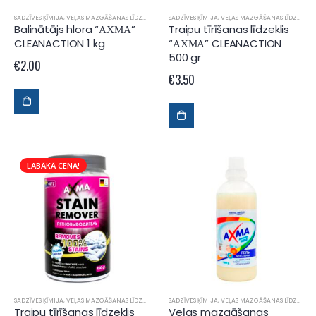
SADZĪVES ĶĪMIJA
,
VEĻAS MAZGĀŠANAS LĪDZEKĻI
SADZĪVES ĶĪMIJA
,
VEĻAS MAZGĀŠANAS LĪDZEKĻI
Balinātājs hlora “АХМА”
Traipu tīrīšanas līdzeklis
CLEANACTION 1 kg
“АХМА” CLEANACTION
500 gr
€
2.00
€
3.50
LABĀKĀ CENA!
SADZĪVES ĶĪMIJA
,
VEĻAS MAZGĀŠANAS LĪDZEKĻI
SADZĪVES ĶĪMIJA
,
VEĻAS MAZGĀŠANAS LĪDZEKĻI
Traipu tīrīšanas līdzeklis
Veļas mazgāšanas