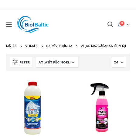
0
MĀJAS
VEIKALS
SADZĪVES ĶĪMIJA
VEĻAS MAZGĀŠANAS LĪDZEKĻI
FILTER