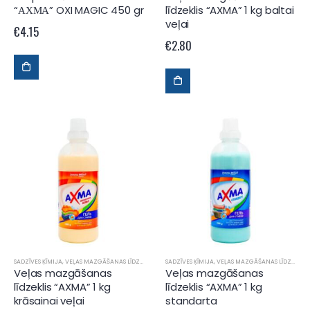
“АХМА” OXI MAGIC 450 gr
līdzeklis “AXMA” 1 kg baltai
veļai
€
4.15
€
2.80
SADZĪVES ĶĪMIJA
,
VEĻAS MAZGĀŠANAS LĪDZEKĻI
SADZĪVES ĶĪMIJA
,
VEĻAS MAZGĀŠANAS LĪDZEKĻI
Veļas mazgāšanas
Veļas mazgāšanas
līdzeklis “AXMA” 1 kg
līdzeklis “AXMA” 1 kg
krāsainai veļai
standarta