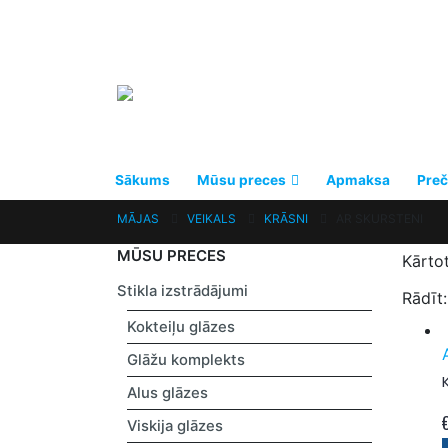
Sākums
Mūsu preces
Apmaksa
Preč
MĀJAS
VEIKALS
KRĀSNI
AR SKURSTENI
MŪSU PRECES
Kārto
Stikla izstrādājumi
Rādīt:
Kokteiļu glāzes
Glāžu komplekts
Alus glāzes
Viskija glāzes