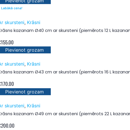
Pievienot grozam
Labākā cena!
Ar skursteni
,
Krāsni
Krāsns kazanam Ø40 cm ar skursteni (piemērots 12 L kazanam
€
155.00
Pievienot grozam
Ar skursteni
,
Krāsni
Krāsns kazanam Ø43 cm ar skursteni (piemērots 16 L kazana
€
170.00
Pievienot grozam
Ar skursteni
,
Krāsni
Krāsns kazanam Ø49 cm ar skursteni (piemērots 22 L kazana
€
200.00