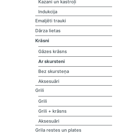
Kazani un kastroļi
Indukcija
Emaljēti trauki
Dārza lietas
Krāsni
Gāzes krāsns
Ar skursteni
Bez skursteņa
Aksesuāri
Grili
Grili
Grili + krāsns
Aksesuāri
Grila restes un plates