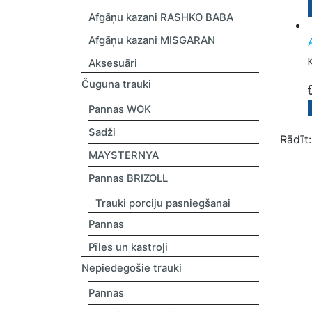
Afgāņu kazani RASHKO BABA
Afgāņu kazani MISGARAN
Aksesuāri
Čuguna trauki
Pannas WOK
Sadži
Rādīt:
MAYSTERNYA
Pannas BRIZOLL
Trauki porciju pasniegšanai
Pannas
Pīles un kastroļi
Nepiedegošie trauki
Pannas