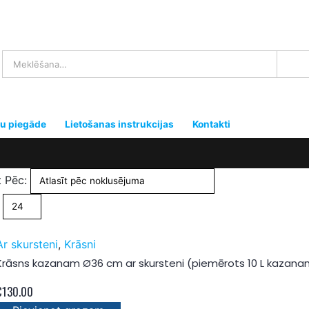
u piegāde
Lietošanas instrukcijas
Kontakti
t Pēc:
Ar skursteni
,
Krāsni
Krāsns kazanam Ø36 cm ar skursteni (piemērots 10 L kazanam
€
130.00