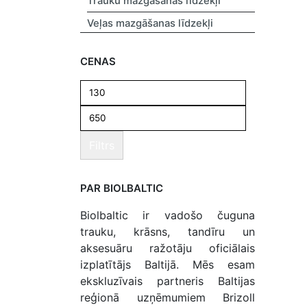
Trauku mazgāšanas līdzekļi
Veļas mazgāšanas līdzekļi
CENAS
Filtrs
PAR BIOLBALTIC
Biolbaltic ir vadošo čuguna
trauku, krāsns, tandīru un
aksesuāru ražotāju oficiālais
izplatītājs Baltijā. Mēs esam
ekskluzīvais partneris Baltijas
reģionā uzņēmumiem Brizoll