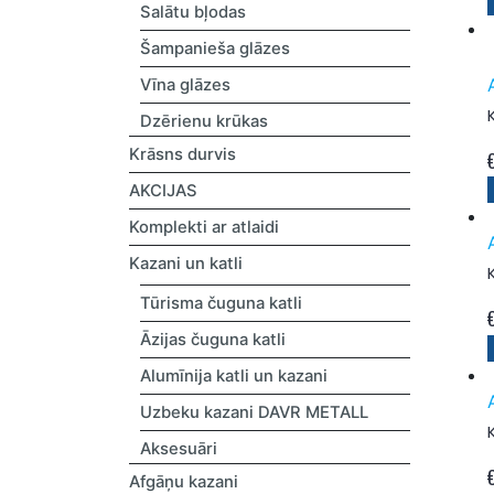
Salātu bļodas
Šampanieša glāzes
Vīna glāzes
Dzērienu krūkas
Krāsns durvis
AKCIJAS
Komplekti ar atlaidi
Kazani un katli
Tūrisma čuguna katli
Āzijas čuguna katli
Alumīnija katli un kazani
Uzbeku kazani DAVR METALL
Aksesuāri
Afgāņu kazani