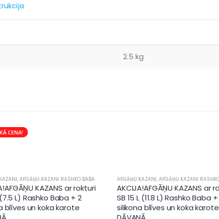
rukcija
2.5 kg
KĀ CENA!
KAZANI
,
AFGĀŅU KAZANI RASHKO BABA
AFGĀŅU KAZANI
,
AFGĀŅU KAZANI RASHK
A!AFGĀŅU KAZANS ar rokturi
AKCIJA!AFGĀŅU KAZANS ar ro
 (7.5 L) Rashko Baba + 2
SB 15 L (11.8 L) Rashko Baba +
na blīves un koka karote
silikona blīves un koka karote
NĀ
DĀVANĀ