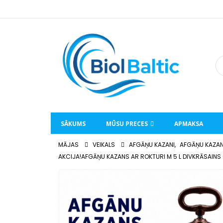
SĀKUMS
MŪSU PRECES
APMAKSA
MĀJAS
VEIKALS
AFGĀŅU KAZANI
,
AFGĀŅU KAZAN
AKCIJA!AFGĀŅU KAZANS AR ROKTURI M 5 L DIVKRĀSAINS 