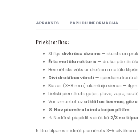
APRAKSTS
PAPILDU INFORMĀCIJA
Priekšrocības:
Stilīgs
divkrāsu dizains
— skaists un prak
Ērts metāla rokturis
— drošai pārnēsāša
Hermētisks vāks ar drošiem metāla klipš
Divi drošības vārsti
— spiediena kontrole
Biezas (3–8 mm) alumīnija sienas — ilgm
Lieliski piemērots gaļas, plova, zupu, s
Var izmantot uz
atklātas liesmas, gāze
🚫
Nav piemērots indukcijas plītīm
⚠️ Nedrīkst piepildīt vairāk kā
2/3 no tilp
5 litru tilpums ir ideāli piemērots 3–5 cilvēkie