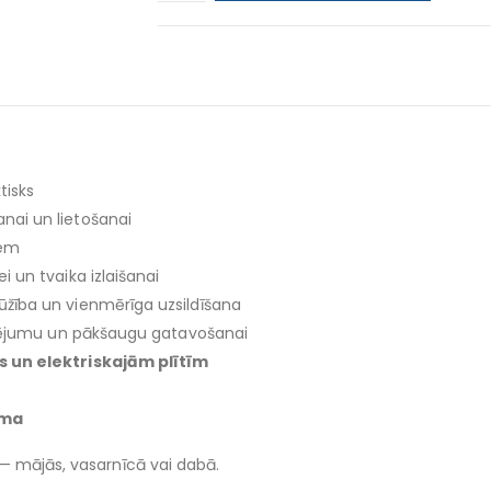
tisks
nai un lietošanai
iem
i un tvaika izlaišanai
ūžība un vienmērīga uzsildīšana
autējumu un pākšaugu gatavošanai
s un elektriskajām plītīm
uma
m — mājās, vasarnīcā vai dabā.