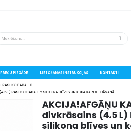
PREČU PIEGĀDE
LIETOŠANAS INSTRUKCIJAS
KONTAKTI
I RASHKO BABA
(4.5 L) RASHKO BABA + 2 SILIKONA BLĪVES UN KOKA KAROTE DĀVANĀ
AKCIJA!AFGĀŅU KAZ
divkrāsains (4.5 L)
silikona blīves un