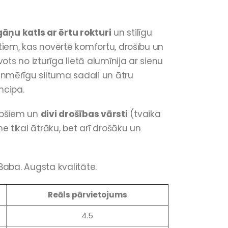
fgāņu katls ar ērtu rokturi
un stilīgu
e tiem, kas novērtē komfortu, drošību un
ots no izturīga lietā alumīnija ar sienu
nmērīgu siltuma sadali un ātru
ncipa.
ipšiem un
divi drošības vārsti
(tvaika
tikai ātrāku, bet arī drošāku un
Baba. Augsta kvalitāte.
Reāls pārvietojums
4.5