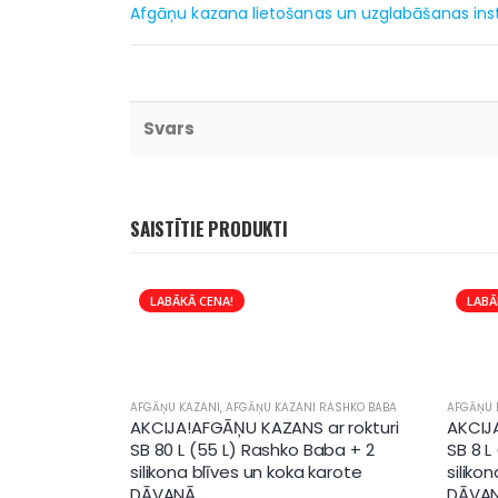
Afgāņu kazana lietošanas un uzglabāšanas inst
Svars
SAISTĪTIE PRODUKTI
LABĀKĀ CENA!
LABĀ
AFGĀŅU KAZANI
,
AFGĀŅU KAZANI RASHKO BABA
AFGĀŅU 
AKCIJA!AFGĀŅU KAZANS ar rokturi
AKCIJ
SB 80 L (55 L) Rashko Baba + 2
SB 8 L
silikona blīves un koka karote
siliko
DĀVANĀ
DĀVA