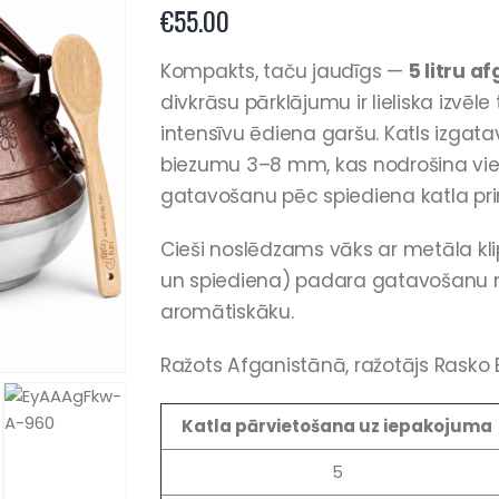
€
55.00
Kompakts, taču jaudīgs —
5 litru a
divkrāsu pārklājumu ir lieliska izvēl
intensīvu ēdiena garšu. Katls izgatav
biezumu 3–8 mm, kas nodrošina vie
gatavošanu pēc spiediena katla pri
Cieši noslēdzams vāks ar metāla kl
un spiediena) padara gatavošanu ne 
aromātiskāku.
Ražots Afganistānā, ražotājs Rasko 
Katla pārvietošana uz iepakojuma
5