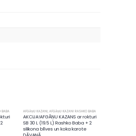
O BABA
AFGĀŅU KAZANI
,
AFGĀŅU KAZANI RASHKO BABA
kturi
AKCIJA!AFGĀŅU KAZANS ar rokturi
 2
SB 30 L (19.5 L) Rashko Baba + 2
silikona blīves un koka karote
DĀVANĀ