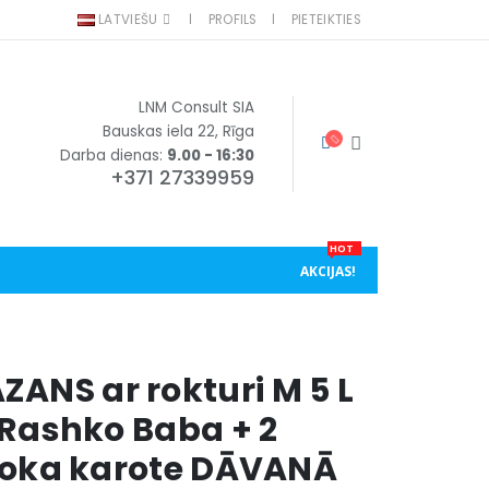
LATVIEŠU
PROFILS
PIETEIKTIES
LNM Consult SIA
Bauskas iela 22, Rīga
Darba dienas:
9.00 - 16:30
+371 27339959
HOT
AKCIJAS!
ANS ar rokturi M 5 L
 Rashko Baba + 2
 koka karote DĀVANĀ