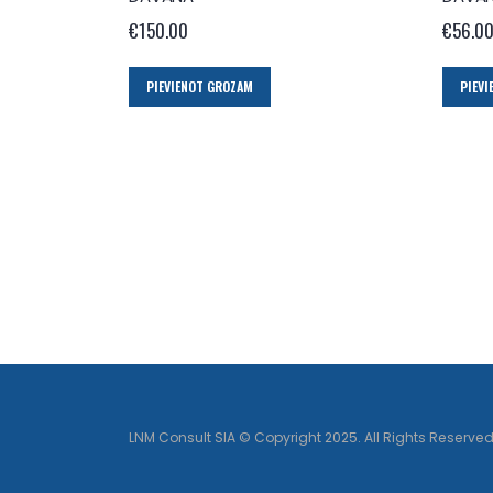
€
150.00
€
56.0
PIEVIENOT GROZAM
PIEV
LNM Consult SIA © Copyright 2025. All Rights Reserved