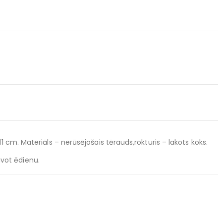
m. Materiāls – nerūsējošais tērauds,rokturis – lakots koks.
avot ēdienu.