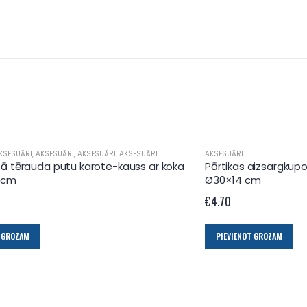
KSESUĀRI
,
AKSESUĀRI
,
AKSESUĀRI
,
AKSESUĀRI
AKSESUĀRI
ā tērauda putu karote-kauss ar koka
Pārtikas aizsargkupo
0 cm
Ø30×14 cm
€
4.70
T GROZAM
PIEVIENOT GROZAM