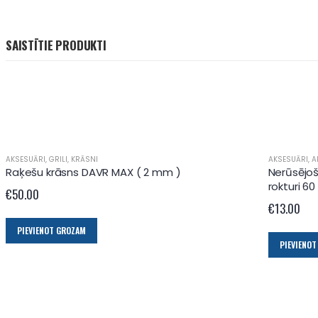
SAISTĪTIE PRODUKTI
AKSESUĀRI
,
GRILI
,
KRĀSNI
AKSESUĀRI
,
A
Raķešu krāsns DAVR MAX ( 2 mm )
Nerūsējoš
rokturi 6
€
50.00
€
13.00
PIEVIENOT GROZAM
PIEVIENO