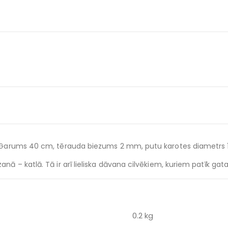
. Garums 40 cm, tērauda biezums 2 mm, putu karotes diametrs 11 c
nā – katlā. Tā ir arī lieliska dāvana cilvēkiem, kuriem patīk gat
0.2 kg