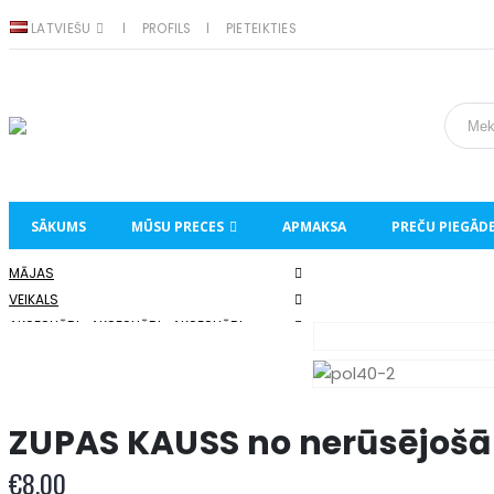
LATVIEŠU
PROFILS
PIETEIKTIES
SĀKUMS
MŪSU PRECES
APMAKSA
PREČU PIEGĀD
MĀJAS
VEIKALS
AKSESUĀRI
,
AKSESUĀRI
,
AKSESUĀRI
ZUPAS KAUSS NO NERŪSĒJOŠĀ TĒRAUDA 40 CM
ZUPAS KAUSS no nerūsējošā
€
8.00