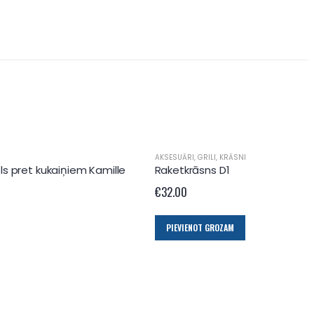
AKSESUĀRI
,
GRILI
,
KRĀSNI
ls pret kukaiņiem Kamille
Raketkrāsns D1
€
32.00
PIEVIENOT GROZAM