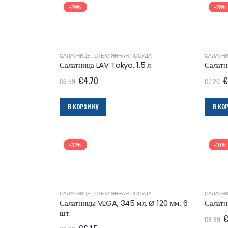
-29%
-28%
САЛАТНИЦЫ
,
СТЕКЛЯННАЯ ПОСУДА
САЛАТН
Салатница LAV Tokyo, 1,5 л
Салатн
€
4.70
€
€
6.59
€
7.20
В КОРЗИНУ
В КО
-32%
-31%
САЛАТНИЦЫ
,
СТЕКЛЯННАЯ ПОСУДА
САЛАТН
Салатницы VEGA, 345 мл, Ø 120 мм, 6
Салатн
шт.
€
8.99