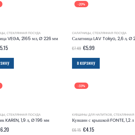
-20%
ИЦЫ
,
СТЕКЛЯННАЯ ПОСУДА
САЛАТНИЦЫ
,
СТЕКЛЯННАЯ ПОСУДА
ица VEGA, 2165 мл, Ø 226 мм
Салатница LAV Tokyo, 2,6 л, Ø
5.15
€
5.99
€
7.49
РЗИНУ
В КОРЗИНУ
-33%
ИЦЫ
,
СТЕКЛЯННАЯ ПОСУДА
КУВШИНЫ ДЛЯ НАПИТКОВ
,
СТЕКЛЯННАЯ
ик KAREN, 1,9 л, Ø 196 мм
Кувшин с крышкой FONTE, 1,2 л
€
6.20
€
4.15
€
6.15