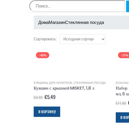
Дома
Магазин
Стеклянная посуда
Сортировать:
-45%
-21%
КУВШИНЫ ДЛЯ НАПИТКОВ
,
СТЕКЛЯННАЯ ПОСУДА
БОКАЛЫ
Кувшин с крышкой MISKET, 1,8 л
Набор 
мл, 6 
€
5.49
€
9.99
€
11.99
В КОРЗИНУ
В КО