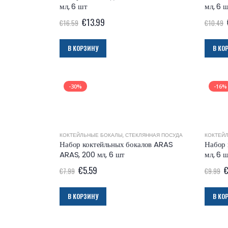
мл, 6 шт
мл, 6 
€
13.99
€
16.59
€
10.49
В КОРЗИНУ
В КО
-30%
-16%
КОКТЕЙЛЬНЫЕ БОКАЛЫ
,
СТЕКЛЯННАЯ ПОСУДА
КОКТЕЙ
Набор коктейльных бокалов ARAS
Набор 
ARAS, 200 мл, 6 шт
мл, 6 ш
€
5.59
€
7.99
€
9.99
В КОРЗИНУ
В КО