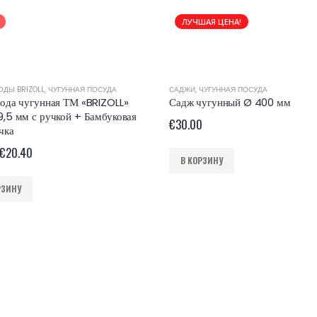
ЛУЧШАЯ ЦЕНА!
ДЫ BRIZOLL
,
ЧУГУННАЯ ПОСУДА
САДЖИ
,
ЧУГУННАЯ ПОСУДА
ода чугунная ТМ «BRIZOLL»
Садж чугунный Ø 400 мм
,5 мм с ручкой + Бамбуковая
€
30.00
чка
€
20.40
В КОРЗИНУ
РЗИНУ