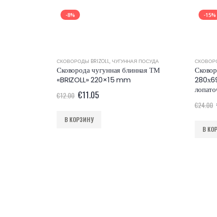
-8%
-15%
СКОВОРОДЫ BRIZOLL
,
ЧУГУННАЯ ПОСУДА
СКОВОРО
Сковорода чугунная блинная ТМ
Сковор
«BRIZOLL» 220×15 mm
280х69
лопато
€
11.05
€
12.00
€
24.00
В КОРЗИНУ
В КО