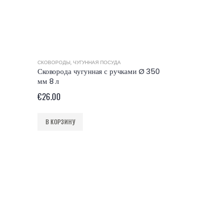
-15%
СКОВОРОДЫ
,
ЧУГУННАЯ ПОСУДА
Сковорода чугунная с ручками Ø 350
мм 8 л
€
26.00
В КОРЗИНУ
СКОВОРОДЫ BRI
Крышка — ск
ТМ «BRIZOLL
€
45.0
€
53.00
В КОРЗИНУ