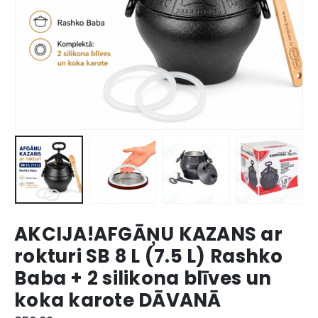
AKCIJA!AFGĀŅU KAZANS ar
rokturi SB 8 L (7.5 L) Rashko
Baba + 2 silikona blīves un
koka karote DĀVANĀ