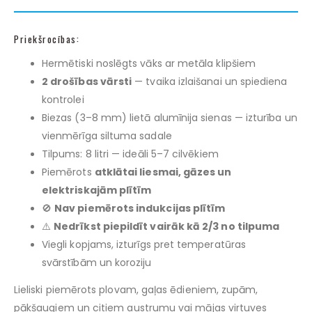
Priekšrocības:
Hermētiski noslēgts vāks ar metāla klipšiem
2 drošības vārsti
— tvaika izlaišanai un spiediena
kontrolei
Biezas (3–8 mm) lietā alumīnija sienas — izturība un
vienmērīga siltuma sadale
Tilpums: 8 litri — ideāli 5–7 cilvēkiem
Piemērots
atklātai liesmai, gāzes un
elektriskajām plītīm
🚫
Nav piemērots indukcijas plītīm
⚠️
Nedrīkst piepildīt vairāk kā 2/3 no tilpuma
Viegli kopjams, izturīgs pret temperatūras
svārstībām un koroziju
Lieliski piemērots plovam, gaļas ēdieniem, zupām,
pākšaugiem un citiem austrumu vai mājas virtuves