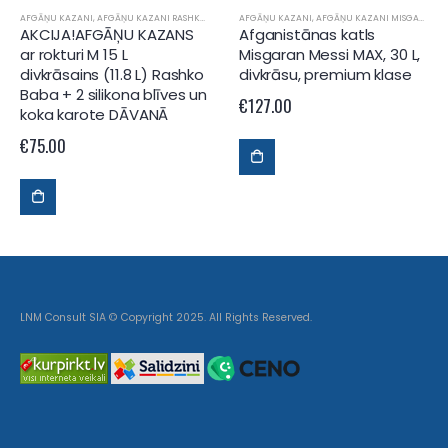
AFGĀŅU KAZANI
,
AFGĀŅU KAZANI RASHKO BABA
AFGĀŅU KAZANI
,
AFGĀŅU KAZANI MISGARAN
AKCIJA!AFGĀŅU KAZANS
Afganistānas katls
ar rokturi M 15 L
Misgaran Messi MAX, 30 L,
divkrāsains (11.8 L) Rashko
divkrāsu, premium klase
Baba + 2 silikona blīves un
€
127.00
koka karote DĀVANĀ
€
75.00
LNM Consult SIA © Copyright 2025. All Rights Reserved.