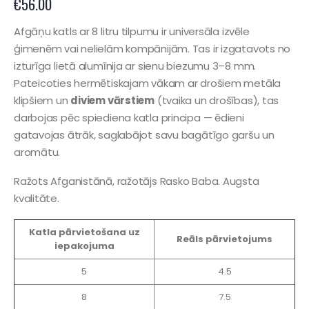
€
56.00
Afgāņu katls ar 8 litru tilpumu ir universāla izvēle
ģimenēm vai nelielām kompānijām. Tas ir izgatavots no
izturīga lietā alumīnija ar sienu biezumu 3–8 mm.
Pateicoties hermētiskajam vākam ar drošiem metāla
klipšiem un
diviem vārstiem
(tvaika un drošības), tas
darbojas pēc spiediena katla principa — ēdieni
gatavojas ātrāk, saglabājot savu bagātīgo garšu un
aromātu.
Ražots Afganistānā, ražotājs Rasko Baba. Augsta
kvalitāte.
Katla pārvietošana uz
Reāls pārvietojums
iepakojuma
5
4.5
8
7.5