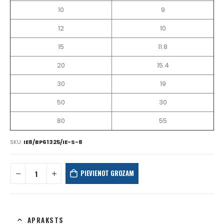
10
9
12
10
15
11.8
20
15.4
30
19
50
30
80
55
SKU:
IE8/BP61325/IE-S-8
PIEVIENOT GROZAM
APRAKSTS