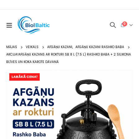
0
MĀJAS
VEIKALS
AFGĀŅU KAZANI
,
AFGĀŅU KAZANI RASHKO BABA
AKCIJA!AFGĀŅU KAZANS AR ROKTURI SB 8 L (7.5 L) RASHKO BABA + 2 SILIKONA
BLĪVES UN KOKA KAROTE DĀVANĀ
LABĀKĀ CENA!