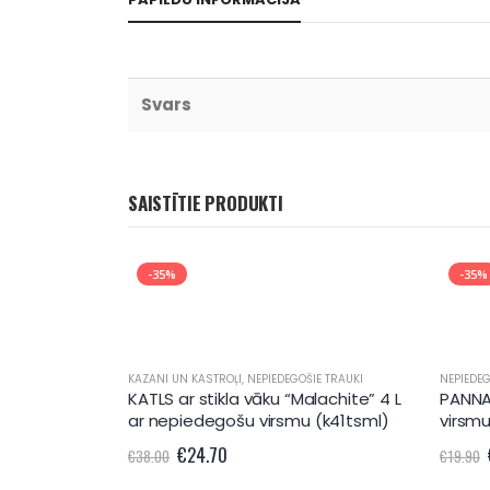
Svars
SAISTĪTIE PRODUKTI
-35%
-35%
KAZANI UN KASTROĻI
,
NEPIEDEGOŠIE TRAUKI
NEPIEDEG
KATLS ar stikla vāku “Malachite” 4 L
PANNA
ar nepiedegošu virsmu (k41tsml)
virsm
€
24.70
€
38.00
€
19.90