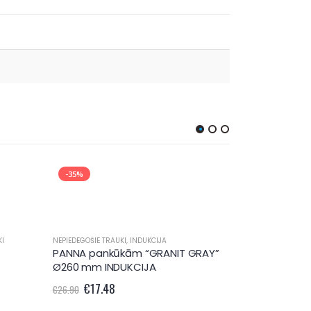
-35%
-35%
KI
NEPIEDEGOŠIE TRAUKI
,
INDUKCIJA
PANNA pankūkām “GRANIT GRAY”
Ø260 mm INDUKCIJA
€
17.48
€
26.90