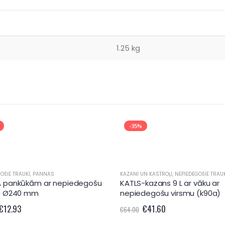
1.25 kg
-35%
OŠIE TRAUKI
,
PANNAS
KAZANI UN KASTROĻI
,
NEPIEDEGOŠIE TRAU
 pankūkām ar nepiedegošu
KATLS-kazans 9 L ar vāku ar
u Ø240 mm
nepiedegošu virsmu (k90a)
€
12.93
€
41.60
€
64.00