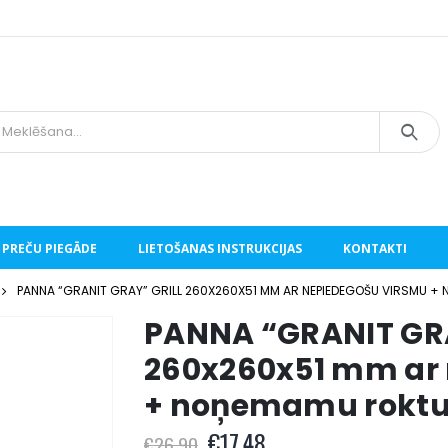
PREČU PIEGĀDE
LIETOŠANAS INSTRUKCIJAS
KONTAKTI
PANNA “GRANIT GRAY” GRILL 260X260X51 MM AR NEPIEDEGOŠU VIRSMU +
PANNA “GRANIT GR
260x260x51 mm ar
+ noņemamu roktu
€
17.48
€
26.90