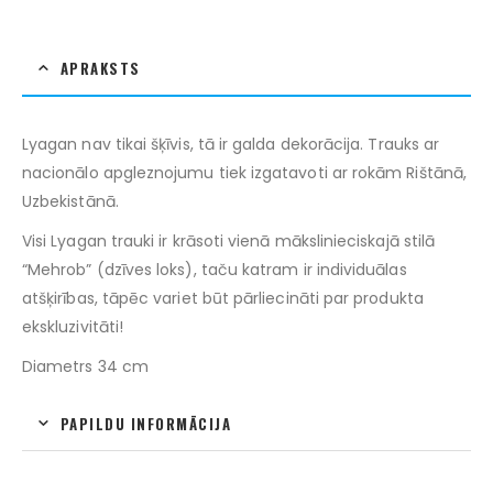
APRAKSTS
Lyagan nav tikai šķīvis, tā ir galda dekorācija. Trauks ar
nacionālo apgleznojumu tiek izgatavoti ar rokām Rištānā,
Uzbekistānā.
Visi Lyagan trauki ir krāsoti vienā mākslinieciskajā stilā
“Mehrob” (dzīves loks), taču katram ir individuālas
atšķirības, tāpēc variet būt pārliecināti par produkta
ekskluzivitāti!
Diametrs 34 cm
PAPILDU INFORMĀCIJA